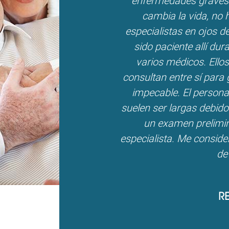
enfermedades graves
cambia la vida, no 
especialistas en ojos 
sido paciente allí du
varios médicos. Ellos
consultan entre sí para g
impecable. El personal
suelen ser largas debido
un examen prelimin
especialista. Me consid
de 
RE