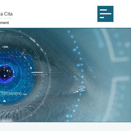
na Cita
»
Estrabismo