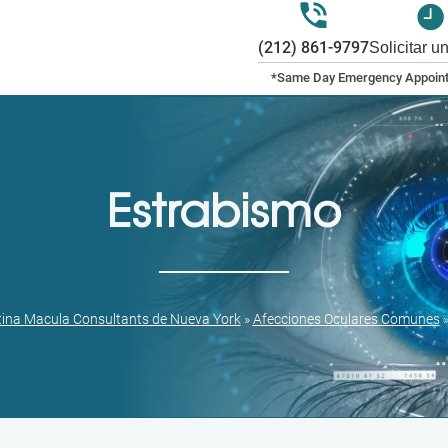
(212) 861-9797
Solicitar u
Estrabismo
tina Macula Consultants de Nueva York
»
Afecciones Oculares Comunes