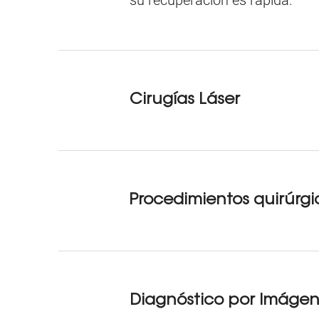
su recuperación es rápida.
Cirugías Láser
Procedimientos quirúrgi
Diagnóstico por Imáge