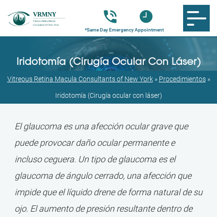
Iridotomía (Cirugía Ocular Con Láser)
Vitreous Retina Macula Consultants of New York
»
Procedimientos
»
Iridotomía (Cirugía ocular con láser)
El glaucoma es una afección ocular grave que
puede provocar daño ocular permanente e
incluso ceguera. Un tipo de glaucoma es el
glaucoma de ángulo cerrado, una afección que
impide que el líquido drene de forma natural de su
ojo. El aumento de presión resultante dentro de