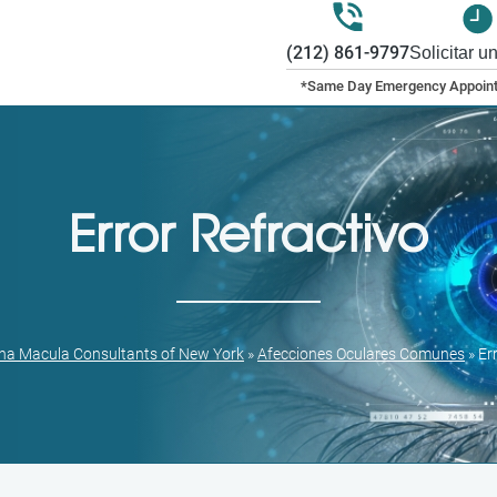
(212) 861-9797
Solicitar u
Error Refractivo
ina Macula Consultants of New York
»
Afecciones Oculares Comunes
»
Er